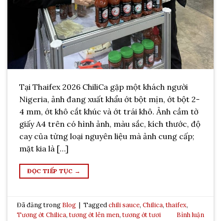
Tại Thaifex 2026 ChiliCa gặp một khách người
Nigeria, ảnh đang xuất khẩu ớt bột mịn, ớt bột 2-
4 mm, ớt khô cắt khúc và ớt trái khô. Ảnh cầm tờ
giấy A4 trên có hình ảnh, màu sắc, kích thước, độ
cay của từng loại nguyên liệu mà ảnh cung cấp;
mặt kia là […]
ĐỌC TIẾP TỤC
→
Đã đăng trong
Blog
|
Tagged
chili sauce
,
Chilica
,
thaifex
,
Tương ớt Chilica
,
tương ớt lên men
,
tương ớt tươi
Bình luận