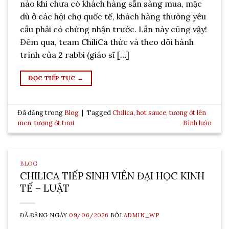
nào khi chưa có khách hàng sẵn sàng mua, mặc
dù ở các hội chợ quốc tế, khách hàng thường yêu
cầu phải có chứng nhận trước. Lần này cũng vậy!
Đêm qua, team ChiliCa thức và theo dõi hành
trình của 2 rabbi (giáo sĩ […]
ĐỌC TIẾP TỤC
→
Đã đăng trong
Blog
|
Tagged
Chilica
,
hot sauce
,
tương ớt lên
men
,
tương ớt tươi
Bình luận
BLOG
CHILICA TIẾP SINH VIÊN ĐẠI HỌC KINH
TẾ – LUẬT
ĐÃ ĐĂNG NGÀY
09/06/2026
BỞI
ADMIN_WP