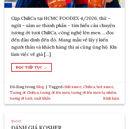
Gặp ChiliCa tại HCMC FOODEX 4/2026, thử –
ngửi – săm se thành phần – tìm hiểu câu chuyện
tương ớt tươi ChiliCa, công nghệ lên men … đọc
đến đâu dính đến đó. Mang mẫu về lấy ý kiến
người thân và khách hàng thì ai cũng ủng hộ. Khi
làm việc về giá […]
ĐỌC TIẾP TỤC
→
Đã đăng trong
Blog
|
Tagged
chili sauce
,
Chilica
,
hot sauce
,
Tương ớt Chilica
,
tương ớt lên men
,
tương ớt lên men tự nhiên
,
tương ớt tươi
,
xuất khẩu
Bình luận
BLOG
ĐÁNH GIÁ KOSHER