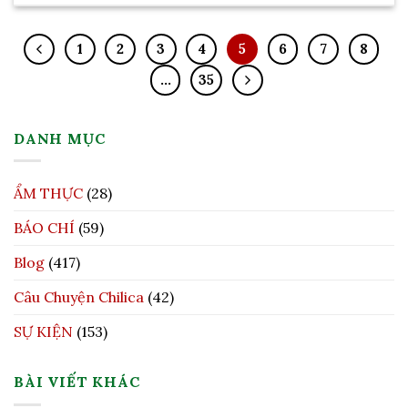
1
2
3
4
5
6
7
8
…
35
DANH MỤC
ẨM THỰC
(28)
BÁO CHÍ
(59)
Blog
(417)
Câu Chuyện Chilica
(42)
SỰ KIỆN
(153)
BÀI VIẾT KHÁC