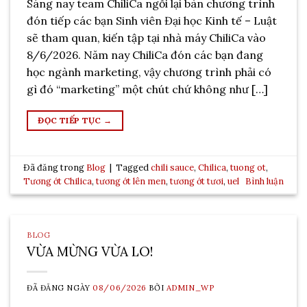
Sáng nay team ChiliCa ngồi lại bàn chương trình
đón tiếp các bạn Sinh viên Đại học Kinh tế – Luật
sẽ tham quan, kiến tập tại nhà máy ChiliCa vào
8/6/2026. Năm nay ChiliCa đón các bạn đang
học ngành marketing, vậy chương trình phải có
gì đó “marketing” một chút chứ không như […]
ĐỌC TIẾP TỤC
→
Đã đăng trong
Blog
|
Tagged
chili sauce
,
Chilica
,
tuong ot
,
Tương ớt Chilica
,
tương ớt lên men
,
tương ớt tươi
,
uel
Bình luận
BLOG
VỪA MỪNG VỪA LO!
ĐÃ ĐĂNG NGÀY
08/06/2026
BỞI
ADMIN_WP