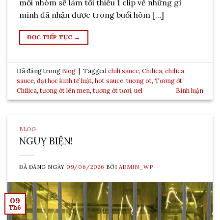
mỗi nhóm sẽ làm tối thiểu 1 clip về những gì
mình đã nhận được trong buổi hôm […]
ĐỌC TIẾP TỤC
→
Đã đăng trong
Blog
|
Tagged
chili sauce
,
Chilica
,
chilica
sauce
,
đại học kinh tế luật
,
hot sauce
,
tuong ot
,
Tương ớt
Chilica
,
tương ớt lên men
,
tương ớt tươi
,
uel
Bình luận
BLOG
NGUỴ BIỆN!
ĐÃ ĐĂNG NGÀY
09/06/2026
BỞI
ADMIN_WP
09
Th6