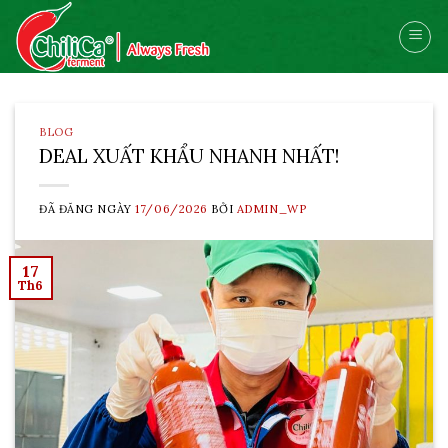
Skip
to
content
BLOG
DEAL XUẤT KHẨU NHANH NHẤT!
ĐÃ ĐĂNG NGÀY
17/06/2026
BỞI
ADMIN_WP
17
Th6