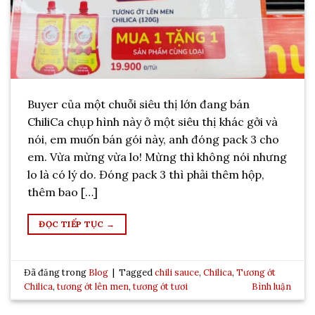
Buyer của một chuỗi siêu thị lớn đang bán
ChiliCa chụp hình này ở một siêu thị khác gởi và
nói, em muốn bán gói này, anh đóng pack 3 cho
em. Vừa mừng vừa lo! Mừng thì không nói nhưng
lo là có lý do. Đóng pack 3 thì phải thêm hộp,
thêm bao […]
ĐỌC TIẾP TỤC
→
Đã đăng trong
Blog
|
Tagged
chili sauce
,
Chilica
,
Tương ớt
Chilica
,
tương ớt lên men
,
tương ớt tươi
Bình luận