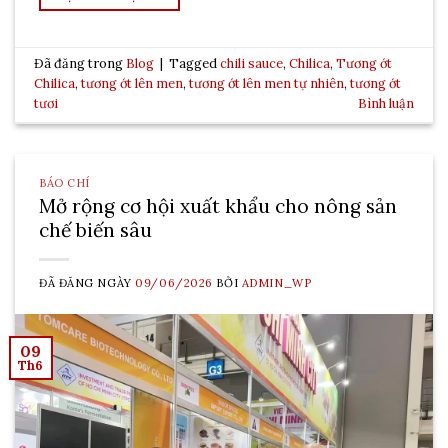
Đã đăng trong
Blog
|
Tagged
chili sauce
,
Chilica
,
Tương ớt
Chilica
,
tương ớt lên men
,
tương ớt lên men tự nhiên
,
tương ớt
tươi
Bình luận
BÁO CHÍ
Mở rộng cơ hội xuất khẩu cho nông sản
chế biến sâu
ĐÃ ĐĂNG NGÀY
09/06/2026
BỞI
ADMIN_WP
09
Th6