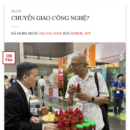
BLOG
CHUYỂN GIAO CÔNG NGHỆ?
ĐÃ ĐĂNG NGÀY
08/06/2026
BỞI
ADMIN_WP
08
Th6