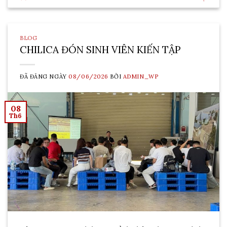
BLOG
CHILICA ĐÓN SINH VIÊN KIẾN TẬP
ĐÃ ĐĂNG NGÀY
08/06/2026
BỞI
ADMIN_WP
08
Th6