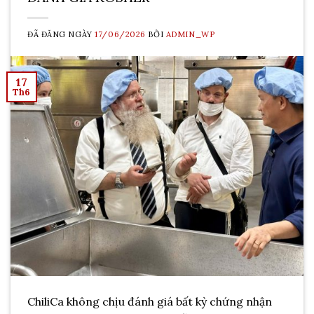
ĐÃ ĐĂNG NGÀY
17/06/2026
BỞI
ADMIN_WP
17
Th6
ChiliCa không chịu đánh giá bất kỳ chứng nhận