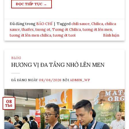
ĐỌC TIẾP TỤC
→
Đã đăng trong
BÁO CHÍ
|
Tagged
chili sauce
,
Chilica
,
chilica
sauce
,
thaifex
,
tuong ot
,
Tương ớt Chilica
,
tương ớt lên men
,
tương ớt lên men chilica
,
tương ớt tươi
Bình luận
BLOG
HƯƠNG VỊ ĐA TẦNG NHỜ LÊN MEN
ĐÃ ĐĂNG NGÀY
08/06/2026
BỞI
ADMIN_WP
08
Th6