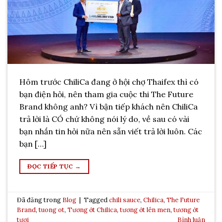
Hôm trước ChiliCa đang ở hội chợ Thaifex thì có
bạn điện hỏi, nên tham gia cuộc thi The Future
Brand không anh? Vì bận tiếp khách nên ChiliCa
trả lời là CÓ chứ không nói lý do, về sau có vài
bạn nhắn tin hỏi nữa nên sẵn viết trả lời luôn. Các
bạn […]
ĐỌC TIẾP TỤC
→
Đã đăng trong
Blog
|
Tagged
chili sauce
,
Chilica
,
The Future
Brand
,
tuong ot
,
Tương ớt Chilica
,
tương ớt lên men
,
tương ớt
tươi
Bình luận