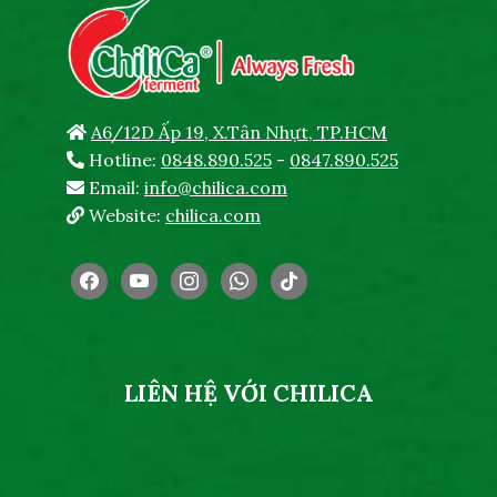
A6/12D Ấp 19, X.Tân Nhựt, TP.HCM
Hotline:
0848.890.525
-
0847.890.525
Email:
info@chilica.com
Website:
chilica.com
facebook
youtube
instagram
whatsapp
tiktok
LIÊN HỆ VỚI CHILICA