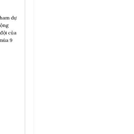
 tham dự
động
đội của
 mùa 9