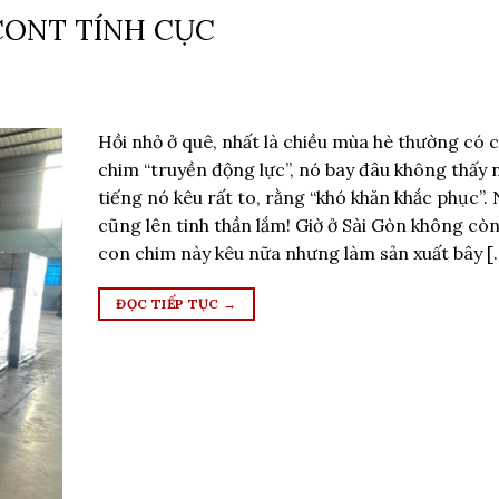
CONT TÍNH CỤC
Hồi nhỏ ở quê, nhất là chiều mùa hè thường có 
chim “truyền động lực”, nó bay đâu không thấy
tiếng nó kêu rất to, rằng “khó khăn khắc phục”.
cũng lên tinh thần lắm! Giờ ở Sài Gòn không cò
con chim này kêu nữa nhưng làm sản xuất bây [
ĐỌC TIẾP TỤC
→