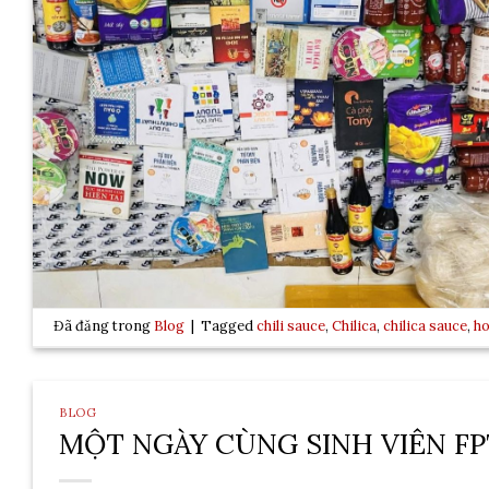
Đã đăng trong
Blog
|
Tagged
chili sauce
,
Chilica
,
chilica sauce
,
ho
BLOG
MỘT NGÀY CÙNG SINH VIÊN FPT