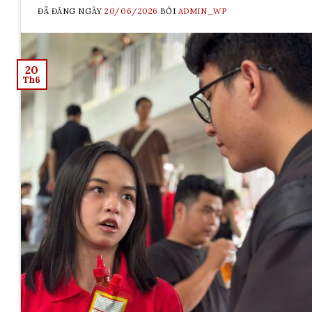
ĐÃ ĐĂNG NGÀY
20/06/2026
BỞI
ADMIN_WP
20
Th6