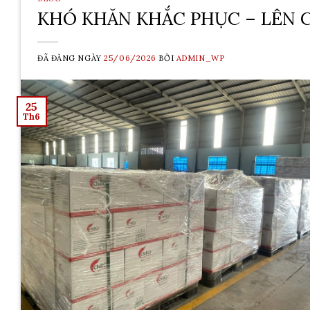
KHÓ KHĂN KHẮC PHỤC – LÊN 
ĐÃ ĐĂNG NGÀY
25/06/2026
BỞI
ADMIN_WP
25
Th6