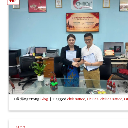
Th6
Đã đăng trong
Blog
|
Tagged
chili sauce
,
Chilica
,
chilica sauce
,
G
BLOG