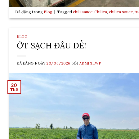
Đã đăng trong
Blog
|
Tagged
chili sauce
,
Chilica
,
chilica sauce
,
tu
BLOG
ỚT SẠCH ĐÂU DỄ!
ĐÃ ĐĂNG NGÀY
20/06/2026
BỞI
ADMIN_WP
20
Th6