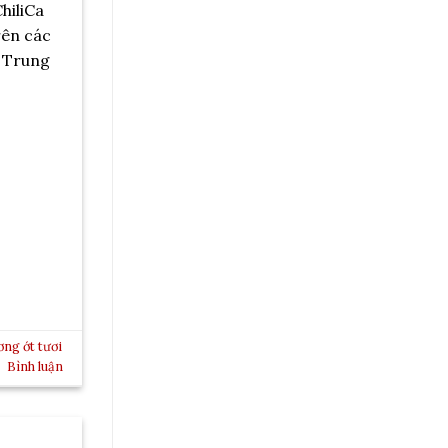
hiliCa
rên các
, Trung
ơng ớt tươi
Bình luận