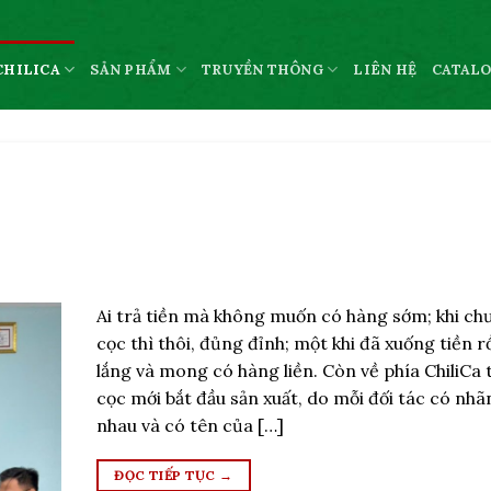
CHILICA
SẢN PHẨM
TRUYỀN THÔNG
LIÊN HỆ
CATAL
Ai trả tiền mà không muốn có hàng sớm; khi ch
cọc thì thôi, đủng đỉnh; một khi đã xuống tiền rồi
lắng và mong có hàng liền. Còn về phía ChiliCa 
cọc mới bắt đầu sản xuất, do mỗi đối tác có nhã
nhau và có tên của […]
ĐỌC TIẾP TỤC
→