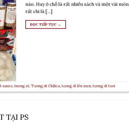
nào. Hay ở chỗ là rất nhiều sách và một vài món
rất chi là […]
ĐỌC TIẾP TỤC
→
t sauce
,
tuong ot
,
Tương ớt Chilica
,
tương ớt lên men
,
tương ớt tươi
 TẠI PS