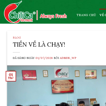
Skip
to
content
TRANG CHỦ
VỀ 
BLOG
TIỀN VỀ LÀ CHẠY!
ĐÃ ĐĂNG NGÀY
01/07/2026
BỞI
ADMIN_WP
01
Th7