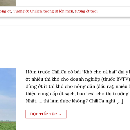
ong ot
,
Tương ớt Chilica
,
tương ớt lên men
,
tương ớt tươi
Hôm trước ChiliCa có bài “Khó cho cả hai” đại ý 
ớt nhiều thì khó cho doanh nghiệp (thuốc BVTV
dùng ớt ít thì khó cho nông dân (đầu ra); nhiều 
thiệu cung cấp ớt sạch, bao test cho thị trường
Nhật, … thì làm được không? ChiliCa nghĩ […]
ĐỌC TIẾP TỤC
→