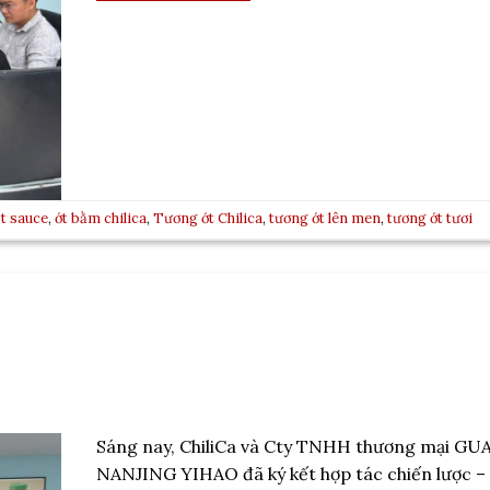
t sauce
,
ớt bằm chilica
,
Tương ớt Chilica
,
tương ớt lên men
,
tương ớt tươi
Sáng nay, ChiliCa và Cty TNHH thương mại G
NANJING YIHAO đã ký kết hợp tác chiến lược –