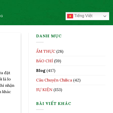
Tiếng Việt
OG
DANH MỤC
ẨM THỰC
(28)
BÁO CHÍ
(59)
Blog
(417)
ưa đặt
 là lo
Câu Chuyện Chilica
(42)
thì nhận
SỰ KIỆN
(153)
n khác
BÀI VIẾT KHÁC