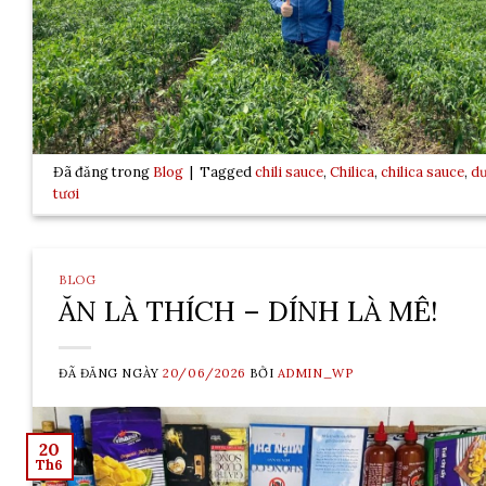
Đã đăng trong
Blog
|
Tagged
chili sauce
,
Chilica
,
chilica sauce
,
dư
tươi
BLOG
ĂN LÀ THÍCH – DÍNH LÀ MÊ!
ĐÃ ĐĂNG NGÀY
20/06/2026
BỞI
ADMIN_WP
20
Th6