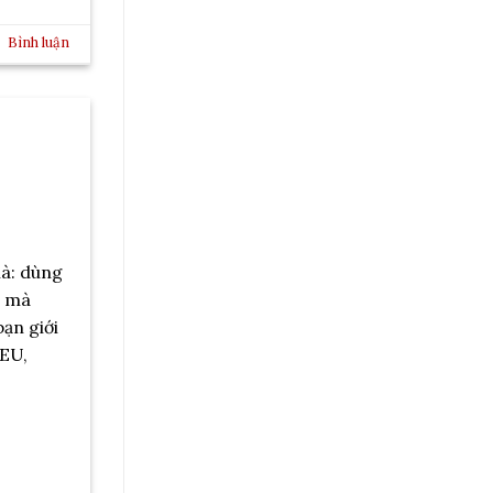
Bình luận
là: dùng
) mà
bạn giới
 EU,