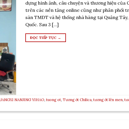
dựng hình ảnh, câu chuyện và thương hiệu của C
trên các nền tảng online cũng như phân phối t
sàn TMDT và hệ thống nhà hàng tại Quảng Tây
Quốc. Sau 3 […]
ĐỌC TIẾP TỤC
→
UANGXI NANJING YIHAO
,
tuong ot
,
Tương ớt Chilica
,
tương ớt lên men
,
tư