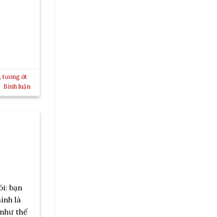
,
tương ớt
Bình luận
i: bạn
ình là
 như thế