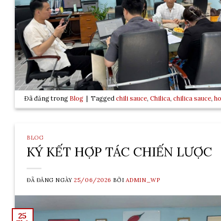
Đã đăng trong
Blog
|
Tagged
chili sauce
,
Chilica
,
chilica sauce
,
ho
BLOG
KÝ KẾT HỢP TÁC CHIẾN LƯỢC
ĐÃ ĐĂNG NGÀY
25/06/2026
BỞI
ADMIN_WP
25