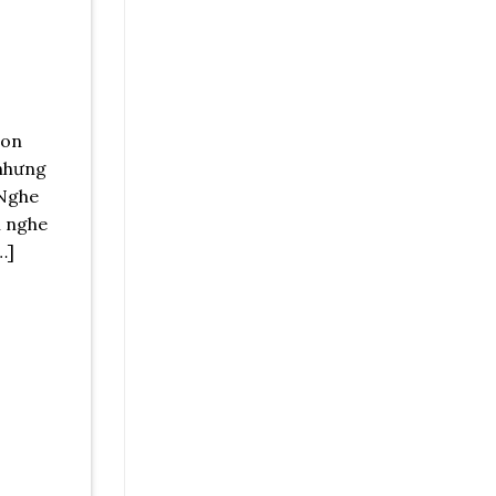
con
 nhưng
 Nghe
n nghe
…]